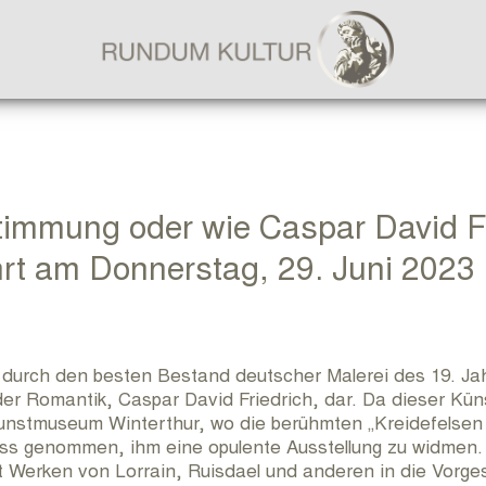
AKTUELLES
KULTURREISEN
immung oder wie Caspar David Fr
rt am Donnerstag, 29. Juni 2023
FÜHRUNGEN & TAGESFAHRTEN
FRANKFURT & RHEIN-MAIN
urch den besten Bestand deutscher Malerei des 19. Jah
BILDERWELT
er Romantik, Caspar David Friedrich, dar. Da dieser Küns
stmuseum Winterthur, wo die berühmten „Kreidefelsen 
s genommen, ihm eine opulente Ausstellung zu widmen. U
BÜCHERWELT
 Werken von Lorrain, Ruisdael und anderen in die Vorges