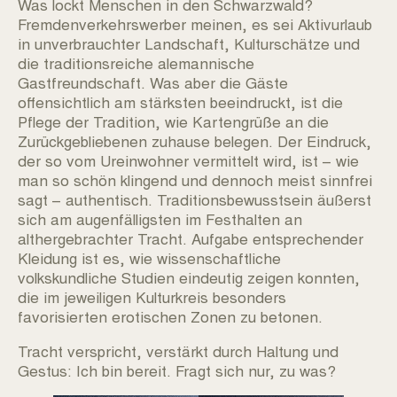
Was lockt Menschen in den Schwarzwald?
RUNDUM KULTUR ARCHIV
Fremdenverkehrswerber meinen, es sei Aktivurlaub
in unverbrauchter Landschaft, Kulturschätze und
die traditionsreiche alemannische
KONTAKT
Gastfreundschaft. Was aber die Gäste
offensichtlich am stärksten beeindruckt, ist die
IMPRESSUM
Pflege der Tradition, wie Kartengrüße an die
Zurückgebliebenen zuhause belegen. Der Eindruck,
der so vom Ureinwohner vermittelt wird, ist – wie
man so schön klingend und dennoch meist sinnfrei
sagt – authentisch. Traditionsbewusstsein äußerst
sich am augenfälligsten im Festhalten an
althergebrachter Tracht. Aufgabe entsprechender
Kleidung ist es, wie wissenschaftliche
volkskundliche Studien eindeutig zeigen konnten,
die im jeweiligen Kulturkreis besonders
favorisierten erotischen Zonen zu betonen.
Tracht verspricht, verstärkt durch Haltung und
Gestus: Ich bin bereit. Fragt sich nur, zu was?