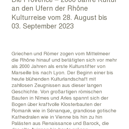
RUNDUM KULTUR ARCHIV
an den Ufern der Rhône
Kulturreise vom 28. August bis
KONTAKT
03. September 2023
IMPRESSUM
Griechen und Römer zogen vom Mittelmeer
die Rhône hinauf und betätigten sich vor mehr
als 2000 Jahren als erste Kulturstifter von
Marseille bis nach Lyon. Der Beginn einer bis
heute blühenden Kulturlandschaft mit
zahllosen Zeugnissen aus dieser langen
Geschichte. Von großartigen römischen
Bauten in Nîmes und Arles spannt sich der
Bogen über kraftvolle Klosterbauten der
Romanik wie in Sénanque, grandiose gotische
Kathedralen wie in Vienne bis hin zu hin
Palästen aus Renaissance und Barock, die