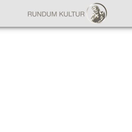
AKTUELLES
KULTURREISEN
FÜHRUNGEN & TAGESFAHRTEN
FRANKFURT & RHEIN-MAIN
BILDERWELT
BÜCHERWELT