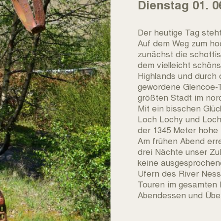
Dienstag 01. 
Der heutige Tag steh
Auf dem Weg zum hoc
zunächst die schotti
dem vielleicht schön
Highlands und durch 
gewordene Glencoe-Ta
größten Stadt im nor
Mit ein bisschen Glüc
Loch Lochy und Loch
der 1345 Meter hohe 
Am frühen Abend erre
drei Nächte unser Zuh
keine ausgesprochene
Ufern des River Ness
Touren im gesamten N
Abendessen und Über