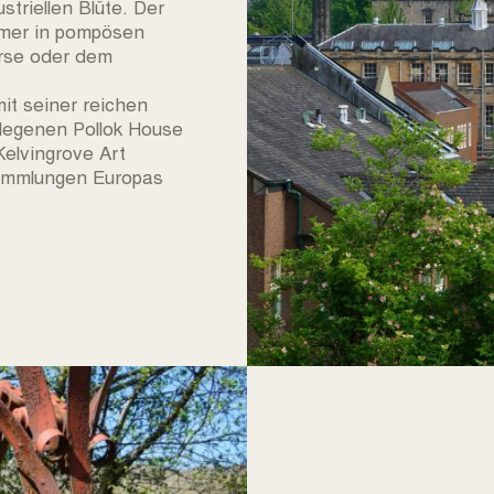
triellen Blüte. Der
mmer in pompösen
örse oder dem
it seiner reichen
legenen Pollok House
elvingrove Art
sammlungen Europas