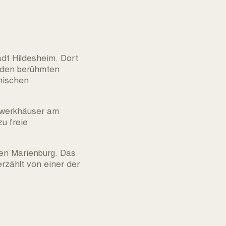
tadt Hildesheim. Dort
 den berühmten
nischen
hwerkhäuser am
u freie
en Marienburg. Das
erzählt von einer der