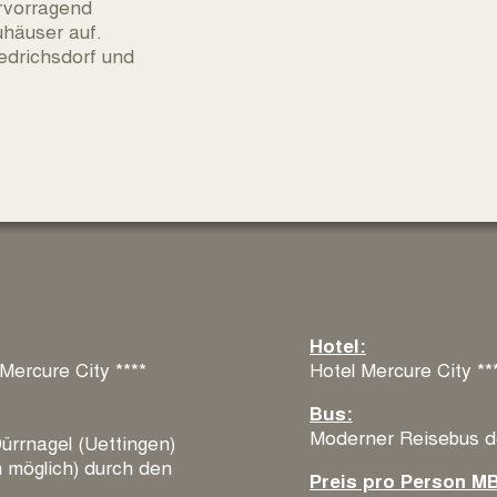
ervorragend
uhäuser auf.
edrichsdorf und
Hotel:
Mercure City ****
Hotel Mercure City **
Bus:
Moderner Reisebus de
ürrnagel (Uettingen)
 möglich) durch den
Preis pro Person M