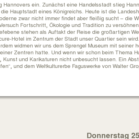
g Hannovers ein. Zunächst eine Handelsstadt stieg Hanno
r die Hauptstadt eines Königreichs. Heute ist die Landes
erne zwar nicht immer findet aber fleißig sucht – die W
Versuch Fortschritt, Ökologie und Tradition zu versöhnen
Tiefebene stehen als Auftakt der Reise die großartigen 
re-Hotel im Zentrum der Stadt unser Quartier sein wird.
ßerdem widmen wir uns dem Sprengel Museum mit seiner
seiner Zentren hatte. Und wenn wir schon beim Thema H
Kunst und Karikaturen nicht unbesucht lassen. Ein Abste
en“, und dem Weltkulturerbe Faguswerke von Walter Grop
Donnerstag 25