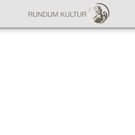
AKTUELLES
KULTURREISEN
FÜHRUNGEN & TAGESFAHRTEN
FRANKFURT & RHEIN-MAIN
BILDERWELT
BÜCHERWELT